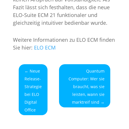
Fazit lässt sich festhalten, dass die neue
ELO-Suite ECM 21 funktionaler und
gleichzeitig intuitiver bedienbar wurde.
Weitere Informationen zu ELO ECM finden
Sie hier:
ELO ECM
←
Neue
Quantum
Release-
Computer: Wer sie
Strategie
braucht, was sie
bei ELO
leisten, wann sie
Digital
marktreif sind
→
Office